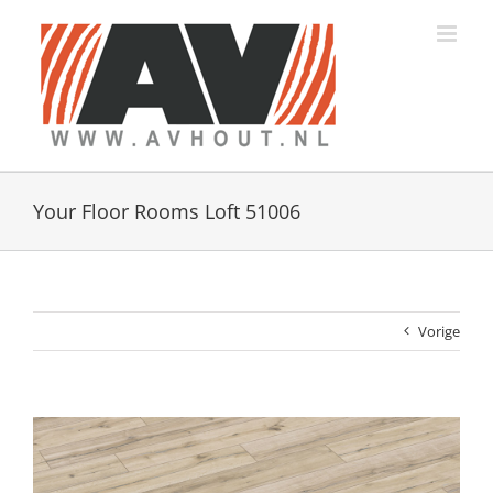
Ga
naar
inhoud
Your Floor Rooms Loft 51006
Vorige
View
Larger
Image