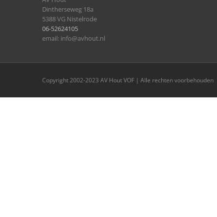
Dintherseweg 18a
5388 VG Nistelrode
06-52624105
email: info@avhout.nl
Copyright 2002-2023 AV Hout VOF | Alle rechten voorbehouden