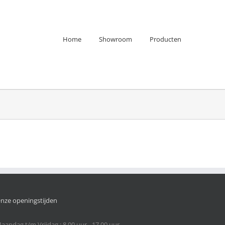
Home
Showroom
Producten
nze openingstijden
aandag t/m Vrijdag : 8.00 uur - 17.00 uur